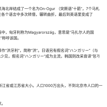
北岸结成了一个名为On-Ogur （突厥语“十箭”，7个马札
在各个语言中多次转借，辗转曲折，最后到英语里变成了
匈牙利称为Magyarország，意思是“马扎尔人的国
”称呼该国。
“洪牙利”，简称“洪”。日语另有假名词“ハンガリー”（与
已少见，假名词“ハンガリー”成为主流，韩国则改采音译“헝가
浙江省或江苏省大小。人口1000万出头，不到北京市人口的一
家。