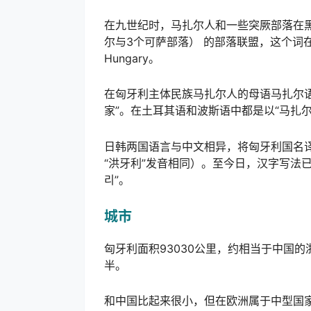
在九世纪时，马扎尔人和一些突厥部落在黑海
尔与3个可萨部落） 的部落联盟，这个词
Hungary。
在匈牙利主体民族马扎尔人的母语马扎尔语中，
家”。在土耳其语和波斯语中都是以“马扎尔
日韩两国语言与中文相异，将匈牙利国名译作
“洪牙利”发音相同）。至今日，汉字写法
리”。
城市
匈牙利面积93030公里，约相当于中国的
半。
和中国比起来很小，但在欧洲属于中型国