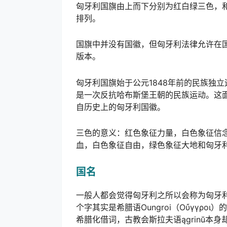
匈牙利国旗由上而下分别为红白绿三色，
排列。
国旗中并没有国徽，但匈牙利法律允许在
版本。
匈牙利国旗始于公元1848年前的民族独
是一次反抗哈布斯堡王朝的民族运动。这
自历史上的匈牙利国徽。
三色的意义：红色象征力量，白色象征信
血，白色象征自由，绿色象征大地和匈牙
国名
一般人都会觉得匈牙利之所以会称为匈牙利是
个字其实是希腊语Oungroi（Οὔγγροι
希腊化借词，古教会斯拉夫语ągrinŭ本身