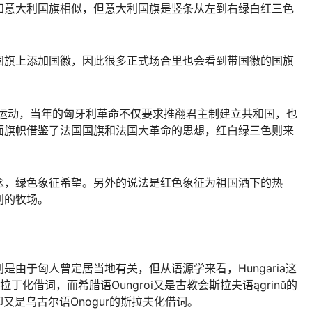
和意大利国旗相似，但意大利国旗是竖条从左到右绿白红三色
国旗上添加国徽，因此很多正式场合里也会看到带国徽的国旗
立运动，当年的匈牙利革命不仅要求推翻君主制建立共和国，也
面旗帜借鉴了法国国旗和法国大革命的思想，红白绿三色则来
念，绿色象征希望。另外的说法是红色象征为祖国洒下的热
利的牧场。
由于匈人曾定居当地有关，但从语源学来看，Hungaria这
）的拉丁化借词，而希腊语Oungroi又是古教会斯拉夫语ągrinŭ的
却又是乌古尔语Onogur的斯拉夫化借词。