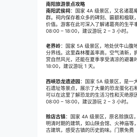
南阳旅游景点攻略
南阳武侯祠
：国家
4A
级景区，又名诸葛
群。祠内保存着众多的碑刻、匾额和楹联
价值。游客在此可深入了解诸葛亮的生平
08:00 – 18:00
，建议游玩
2 – 3
小时。
老界岭
：国家
5A
级景区，地处伏牛山腹
分界线。这里森林覆盖率高，空气清新，
赏自然风光，还能在夏季享受清凉的避暑
18:00
，建议游玩
1
天。
西峡恐龙遗迹园
：国家
5A
级景区，是一
石遗址等景点，展示了大量的恐龙蛋化石
可以在这里了解恐龙的生活习性和灭绝原
08:00 – 18:00
，建议游玩
2 – 3
小时。
赊店古镇
：国家
4A
级景区，原名赊旗店
明清时期的建筑，如山陕会馆、火神庙等
古建筑，感受古镇的历史韵味。门票免费