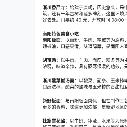
淅川香严寺
：始建于唐朝，历史悠久，是
筑，还有千年古树和诸多碑刻。这里环境
好去处。门票约
40
元，开放时间
08:00 –
南阳特色美食小吃
南阳板面
：以面粉、牛肉、辣椒等为原料
辣椒油，口感爽滑，味道醇厚，是南阳人
胡辣汤
：以牛肉、羊肉、面筋、粉条等为
浓稠，味道辛辣，具有驱寒保暖的功效，
淅川酸菜糊汤面
：以酸菜、面条、玉米糁
口感浓稠，酸菜的酸味与玉米糁的香甜相
新野板面
：与南阳板面类似，但在制作工
更多的香料，味道更加浓郁，是新野地区
社旗雪花酪
：以牛奶、冰渣、水果等为原
酪口感细腻，香甜可口，是夏季消暑的佳