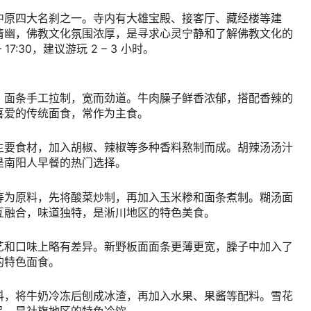
中原四大名刹之一。寺内有大雄宝殿、接客厅、藏经楼等建
清幽，佛教文化氛围浓厚，是寻求心灵宁静和了解佛教文化的
 17:30
，建议游玩
2 – 3
小时。
，面条手工拉制，宽而劲道。牛肉臊子鲜香浓郁，搭配香辣的
喜爱的传统面食，常作为主食。
主要食材，加入胡椒、辣椒等多种香料熬制而成。胡辣汤汤汁
是南阳人早餐的热门选择。
等为原料，先将酸菜炒制，再加入玉米糁和面条煮制。糊汤面
互融合，味道独特，是淅川地区的特色美食。
艺和口味上略有差异。新野板面面条更薄更宽，臊子中加入了
的特色面食。
料，将牛奶冷冻后刨成冰渣，再加入水果、果酱等配料。雪花
品，是社旗地区的特色冷饮。