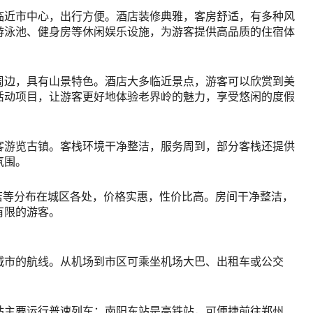
临近市中心，出行方便。酒店装修典雅，客房舒适，有多种风
游泳池、健身房等休闲娱乐设施，为游客提供高品质的住宿体
周边，具有山景特色。酒店大多临近景点，游客可以欣赏到美
活动项目，让游客更好地体验老界岭的魅力，享受悠闲的度假
客游览古镇。客栈环境干净整洁，服务周到，部分客栈还提供
氛围。
店等分布在城区各处，价格实惠，性价比高。房间干净整洁，
有限的游客。
城市的航线。从机场到市区可乘坐机场大巴、出租车或公交
站主要运行普速列车；南阳东站是高铁站，可便捷前往郑州、