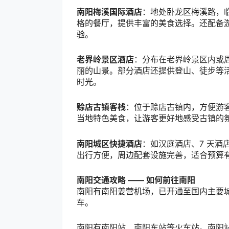
南阳梅溪国际酒店
：地处卧龙区梅溪路，
格的餐厅，提供丰富的美食选择。还配备
验。
老界岭景区酒店
：分布在老界岭景区内或
丽的山景。部分酒店还提供登山、徒步等
时光。
赊店古镇客栈
：位于赊店古镇内，方便游
当地特色美食，让游客更好地感受古镇的
南阳城区快捷酒店
：如汉庭酒店、
7
天酒
出行方便，周边配套设施完善，适合预算
南阳交通攻略
——
如何前往南阳
南阳有南阳姜营机场，已开通至国内主要
车。
南阳有南阳站、南阳东站等火车站。南阳