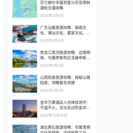
芬兰赫尔辛基到爱沙尼亚塔林
渡轮交通攻略
2025年3月7日
广东汕尾旅游攻略：闽南文
化、潮汕文化、客家文化、广
府文化在这里汇聚
2025年2月3日
黑龙江黑河旅游攻略：边境明
珠，与俄罗斯布拉戈维申斯克
市隔江相望
2025年2月3日
山西阳泉旅游攻略：探秘山城
阳泉，领略晋东风情
2025年2月2日
金华万豪酒店入住体验测评：
不温不火，无功无过的金华高
端商务之选
2025年12月25日
湖北黄石旅游攻略：华夏青铜
文化发祥地，近代民族工业摇