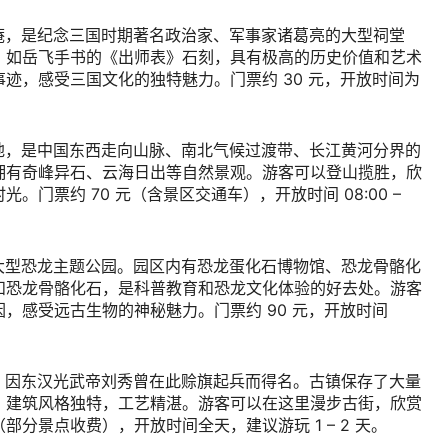
庵，是纪念三国时期著名政治家、军事家诸葛亮的大型祠堂
，如岳飞手书的《出师表》石刻，具有极高的历史价值和艺术
事迹，感受三国文化的独特魅力。门票约
30
元，开放时间为
地，是中国东西走向山脉、南北气候过渡带、长江黄河分界的
拥有奇峰异石、云海日出等自然景观。游客可以登山揽胜，欣
时光。门票约
70
元（含景区交通车），开放时间
08:00 –
大型恐龙主题公园。园区内有恐龙蛋化石博物馆、恐龙骨骼化
和恐龙骨骼化石，是科普教育和恐龙文化体验的好去处。游客
因，感受远古生物的神秘魅力。门票约
90
元，开放时间
，因东汉光武帝刘秀曾在此赊旗起兵而得名。古镇保存了大量
，建筑风格独特，工艺精湛。游客可以在这里漫步古街，欣赏
（部分景点收费），开放时间全天，建议游玩
1 – 2
天。