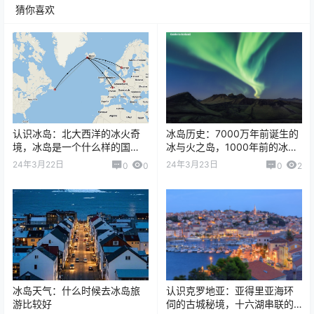
猜你喜欢
认识冰岛：北大西洋的冰火奇
冰岛历史：7000万年前诞生的
境，冰岛是一个什么样的国
冰与火之岛，1000年前的冰岛
家？
自由邦，1944年独立的冰岛共
24年3月22日
24年3月23日
0
0
0
2
和国
冰岛天气：什么时候去冰岛旅
认识克罗地亚：亚得里亚海环
游比较好
伺的古城秘境，十六湖串联的