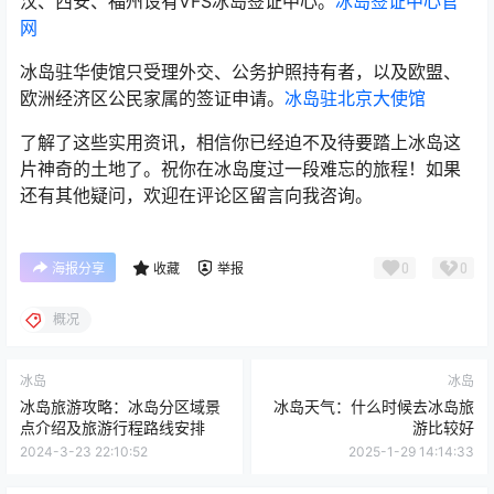
汉、西安、福州设有VFS冰岛签证中心。
冰岛签证中心官
网
冰岛驻华使馆只受理外交、公务护照持有者，以及欧盟、
欧洲经济区公民家属的签证申请。
冰岛驻北京大使馆
了解了这些实用资讯，相信你已经迫不及待要踏上冰岛这
片神奇的土地了。祝你在冰岛度过一段难忘的旅程！如果
还有其他疑问，欢迎在评论区留言向我咨询。
0
0
海报分享
收藏
举报
概况
冰岛
冰岛
冰岛旅游攻略：冰岛分区域景
冰岛天气：什么时候去冰岛旅
点介绍及旅游行程路线安排
游比较好
2024-3-23 22:10:52
2025-1-29 14:14:33