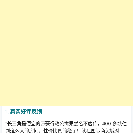
1.
真实好评反馈
“
长三角最便宜的万豪行政公寓果然名不虚传，
400
多块住
到这么大的房间，性价比真的绝了！就在国际商贸城对