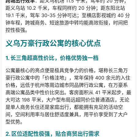
跨城出行效率
：距义乌机场
11.5
千米，驾车约
20
分钟；
距义乌站
10.2
千米，车程同样约
20
分钟；距东阳北站
19.1
千米，驾车
30-35
分钟可达；至横店影视城约
40
分
钟车程，跨城商务、短途旅游中转均能高效衔接，时间把
控性极强。
义乌万豪行政公寓的核心优点
1.
长三角超高性价比，价格优势独一档
公寓最核心的亮点便是极具竞争力的价格，堪称长三角万
豪行政公寓中的「价格洼地」
，常年保持
400
余元的入住
价格，
远低于杭州等周边城市同品牌行政公寓，在万豪系
高端公寓品类中性价比突出。客房面积从
41
平米起步，最
大可达
198
平米，大户型布局
远超同价位普通酒店，无论
是单人商务长住还是家庭出行，都能拥有充足的活动空
间，空间利用率与居住舒适度兼具，用平价享受到了大户
型优势。
2.
区位适配性极强，贴合商贸出行需求