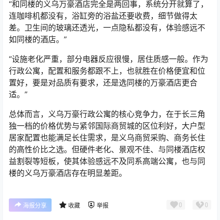
“
和同楼的义乌万豪酒店完全是两回事，系统分开就算了，
连咖啡机都没有，浴缸旁的浴盐还要收费，细节做得太
差。卫生间的玻璃还透光，一点隐私都没有，体验感
远不
如同楼的酒店。
”
“
设施老化严重，部分电器反应很慢，居住质感一般。作为
行政公寓，配置和服务都跟不上，也就胜在价格便宜和位
置好，要是对品质有要求，还是选同楼的万豪酒店更合
适。
”
总体而言，义乌万豪行政公寓的核心竞争力，在于长三角
独一档的价格优势与紧邻国际商贸城的区位利好，大户型
居家配置也能满足长住需求，是义乌商贸采购、商务长住
的高性价比之选。但硬件老化、景观不佳、与同楼酒店权
益割裂等短板，使其体验感
远不及同系高端公寓，也与同
楼的义乌万豪酒店存在明显差距。
0
0
海报分享
收藏
举报