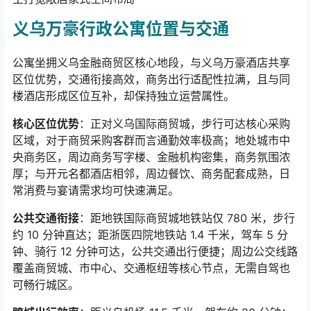
义乌万豪行政公寓位置与交通
公寓坐拥义乌金融商贸区核心地段，与义乌万豪酒店共享
区位优势，交通衔接高效，商务出行适配性拉满，且与同
楼酒店形成区位互补，却保持独立运营属性。
核心区位优势
：正对义乌国际商贸城，步行可达核心采购
区域，对于商贸采购客群而言通勤效率极高；地处城市中
央商务区，周边商务写字楼、金融机构密集，商务氛围浓
厚；与开元名都酒店相邻，周边餐饮、商务配套成熟，日
常消费与宴请需求均可快速满足。
公共交通衔接
：距地铁国际商贸城地铁站仅
780
米，步行
约
10
分钟直达；距浙医四院地铁站
1.4
千米，驾车
5
分
钟、骑行
12
分钟可达，公共交通出行便捷；周边公交线路
覆盖商贸城、市中心、交通枢纽等核心节点，无需自驾也
可畅行城区。