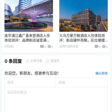
金华浦江鑫广喜来登酒店入住
义乌万豪万枫酒店入住体验测
体验测评：品牌新店诚意满
评：新店硬件亮眼，区位便捷
满，露台套房惊艳出圈
适配多元需求
1月9日
25年12月25日
0
2
0
4
0 条回复
文章作者
管理员
A
M
欢迎您，新朋友，感谢参与互动！
确认修改