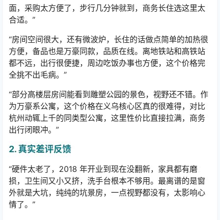
面，采购太方便了，步行几分钟就到，商务长住选这里太
合适。
”
“
房间空间很大，还有微波炉，长住的话做点简单的加热很
方便，备品也是万豪同款，品质在线。离地铁站和高铁站
都不
远，出行很便捷，周边吃饭办事也方便，这个价格完
全挑不出毛病。
”
“
部分高楼层房间能看到雕塑公园的景色，视野还不错。作
为万豪系公寓，这个价格在义乌核心区真的很难得，对比
杭州动辄上千的同类型公寓，这里性价比直接拉满，商务
出行闭眼冲。
”
2.
真实差评反馈
“
硬件太老了，
2018
年开业到现在没翻新，家具都有磨
损，卫生间又小又挤，洗手台根本不够用。最离谱的是窗
外就是大坑，纯纯的坑景房，一点视野都没有，太影响心
情了。
”