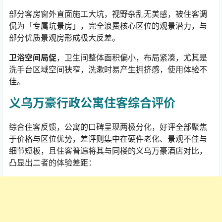
部分
客房窗外直面施工大坑，视野杂乱无美感，被住客调
侃为「专属坑景房」，完全浪费核心区位的观景潜力，与
部分优质景观房形成极大反差。
卫浴空间局促
，卫生间整体面积偏小，布局紧凑，尤其是
洗手台区域空间狭窄，洗漱时易产生拥挤感，使用体验不
佳。
义乌万豪行政公寓住客综合评价
综合住客反馈，公寓的口碑呈现两极分化，好评全部聚焦
于价格与区位优势，差评则集中在硬件老化、景观不佳与
细节短板，且住客普遍将其与同楼的义乌万豪酒店对比，
凸显出二者的体验差距：