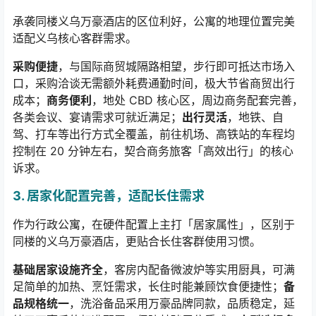
承袭同楼义乌万豪酒店的区位利好，公寓的地理位置完美
适配义乌核心客群需求。
采购便捷
，与国际商贸城隔路相望，步行即可抵达市场入
口，采购洽谈无需额外耗费通勤时间，极大节省商贸出行
成本；
商务便利
，地处
CBD
核心区，周边商务配套完善，
各类会议、宴请需求可就近满足；
出行灵活
，地铁、自
驾、打车等出行方式全覆盖，前往机场、高铁站的车程均
控制在
20
分钟左右，契合商务旅客「高效出行」的核心
诉求。
3.
居家化配置完善，适配长住需求
作为行政公寓，在硬件配置上主打「居家属性」，区别于
同楼的义乌万豪酒店，更贴合长住客群使用习惯。
基础居家设施齐全
，客房内配备微波炉等实用厨具，可满
足简单的加热、烹饪需求，长住时能兼顾饮食便捷性；
备
品规格统一
，洗浴备品采用万豪品牌同款，品质稳定，延