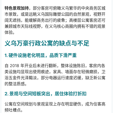
特色景观加持
，部分客房可俯瞰义乌繁华的中央商务区城
市景致，或是远眺义乌国际雕塑公园的自然景观，视野开
阔无遮挡，能缓解商务出行的疲惫；高楼层公寓客房还可
兼顾城市天际线视野，在义乌核心商圈内拥有不错的观景
体验。
义乌万豪行政公寓的缺点与不足
1.
硬件设施老化明显，品质下滑严重
自
2018
年开业后未进行翻新，
整体设施陈旧，客房内各
类设施均显现出使用痕迹，家具、墙面存在轻微磨损，卫
浴五金件光泽黯淡，部分电器运行速度迟缓，缺乏新公寓
的整洁质感。
2.
景观与空间短板突出，居住体验打折扣
公寓在空间规划与景观呈现上存在明显硬伤，成为住客高
频吐槽点。