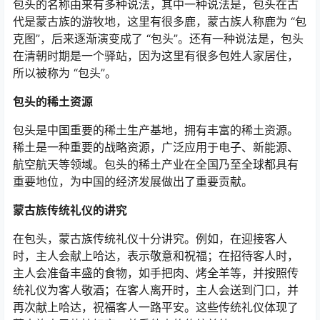
包头的名称由来有多种说法，其中一种说法是，包头在古
代是蒙古族的游牧地，这里有很多鹿，蒙古族人称鹿为
“
包
克图
”
，后来逐渐演变成了
“
包头
”
。还有一种说法是，包头
在清朝时期是一个驿站，因为这里有很多包姓人家居住，
所以被称为
“
包头
”
。
包头的稀土资源
包头是中国重要的稀土生产基地，拥有丰富的稀土资源。
稀土是一种重要的战略资源，广泛应用于电子、新能源、
航空航天等领域。包头的稀土产业在全国乃至全球都具有
重要地位，为中国的经济发展做出了重要贡献。
蒙古族传统礼仪的讲究
在包头，蒙古族传统礼仪十分讲究。例如，在迎接客人
时，主人会献上哈达，表示敬意和祝福；在招待客人时，
主人会准备丰盛的食物，如手把肉、烤全羊等，并按照传
统礼仪为客人敬酒；在客人离开时，主人会送到门口，并
再次献上哈达，祝福客人一路平安。这些传统礼仪体现了