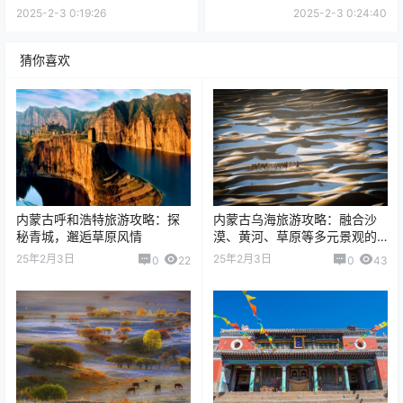
独特风貌
2025-2-3 0:19:26
2025-2-3 0:24:40
猜你喜欢
内蒙古呼和浩特旅游攻略：探
内蒙古乌海旅游攻略：融合沙
秘青城，邂逅草原风情
漠、黄河、草原等多元景观的
独特风貌
25年2月3日
25年2月3日
0
22
0
43