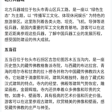
北方兵器城位于包头市青山区兵工路，是一座以
“
绿色生
态
”
为主题，以
“
传播军工文化、体现休闲娱乐
”
为特色的
旅游景区。这里陈列着各类火炮、坦克、飞机、导弹等退
役兵器，是国内重要的军工文化教育基地。游客可以在这
里近距离参观这些兵器，了解中国兵器工业的发展历程，
感受国防建设的伟大成就。
五当召
五当召位于包头市石拐区吉忽伦图苏木五当沟内，是一座
历史悠久的藏传佛教格鲁派寺院，与西藏的布达拉宫、青
海的塔尔寺和甘肃的拉卜楞寺并称为中国藏传佛教四大名
寺。它始建于清康熙年间，建筑风格独特，融合了藏式和
汉式建筑的特点。寺内的经堂、佛殿等建筑气势恢宏，雕
梁画栋，金碧辉煌。寺内还供奉着众多佛像和珍贵的文
物，如唐卡、壁画等，具有极高的艺术价值和历史价值。
游客可以在这里参观古建筑，欣赏精美的佛像和壁画，感
受藏传佛教的庄严与神圣。