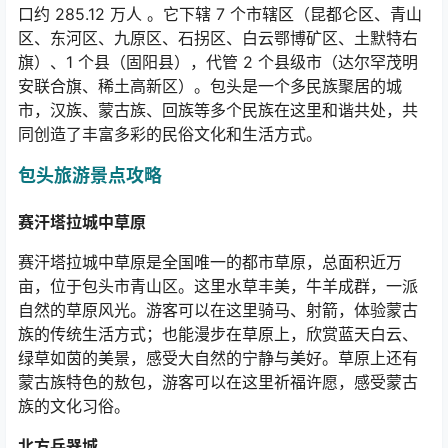
口约
285.12
万人 。它下辖
7
个市辖区（昆都仑区、青山
区、东河区、九原区、石拐区、白云鄂博矿区、土默特右
旗）、
1
个县（固阳县），代管
2
个县级市（达尔罕茂明
安联合旗、稀土高新区）。包头是一个多民族聚居的城
市，汉族、蒙古族、回族等多个民族在这里和谐共处，共
同创造了丰富多彩的民俗文化和生活方式。
包头旅游景点攻略
赛汗塔拉城中草原
赛汗塔拉城中草原是全国唯一的都市草原，总面积近万
亩，位于包头市青山区。这里水草丰美，牛羊成群，一派
自然的草原风光。游客可以在这里骑马、射箭，体验蒙古
族的传统生活方式；也能漫步在草原上，欣赏蓝天白云、
绿草如茵的美景，感受大自然的宁静与美好。草原上还有
蒙古族特色的敖包，游客可以在这里祈福许愿，感受蒙古
族的文化习俗。
北方兵器城