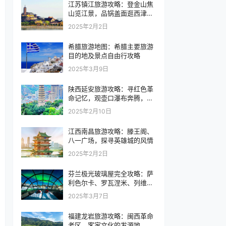
江苏镇江旅游攻略：登金山焦
山览江景，品锅盖面逛西津渡
古街
2025年2月2日
希腊旅游地图：希腊主要旅游
目的地及景点自由行攻略
2025年3月9日
陕西延安旅游攻略：寻红色革
命记忆，观壶口瀑布奔腾，感
受黄土高原的豪迈风情
2025年2月10日
江西南昌旅游攻略：滕王阁、
八一广场，探寻英雄城的风情
2025年2月2日
芬兰极光玻璃屋完全攻略：萨
利色尔卡、罗瓦涅米、列维和
凯米的极光玻璃屋推荐
2025年3月7日
福建龙岩旅游攻略：闽西革命
老区，客家文化的发源地