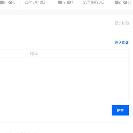
班？
国到冰岛有直飞吗？
飞贝尔格莱德航班时刻
25年8月18日
25年8月20日
0
6
0
7
0
12
查询）
提示标题
确认修改
提交