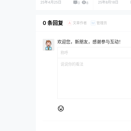
上海深圳航班
直飞布拉格的航
25年4月25日
25年8月18日
0
8
0 条回复
文章作者
管理员
A
M
欢迎您，新朋友，感谢参与互动！