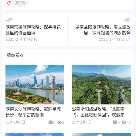
张家界
湖南
湖南
湖南常德旅游攻略：探寻桃花
湖南益阳旅游攻略：周立波故
源里的诗画仙境
居，探寻银城的湖乡韵味
2025-2-4 11:49:16
2025-2-4 11:55:01
猜你喜欢
湖南长沙旅游攻略：邂逅星城
湖南衡阳旅游攻略：“北雁南
长沙，畅享古韵新潮
飞，至此歇翅停回”，欢迎来到
雁城
25年2月4日
25年2月4日
0
4
0
32