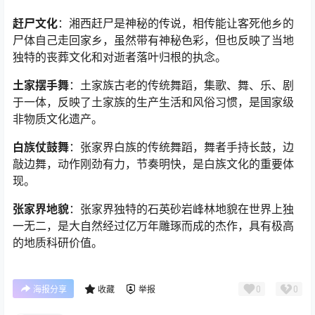
赶尸文化
：湘西赶尸是神秘的传说，相传能让客死他乡的
尸体自己走回家乡，虽然带有神秘色彩，但也反映了当地
独特的丧葬文化和对逝者落叶归根的执念。
土家摆手舞
：土家族古老的传统舞蹈，集歌、舞、乐、剧
于一体，反映了土家族的生产生活和风俗习惯，是国家级
非物质文化遗产。
白族仗鼓舞
：张家界白族的传统舞蹈，舞者手持长鼓，边
敲边舞，动作刚劲有力，节奏明快，是白族文化的重要体
现。
张家界地貌
：张家界独特的石英砂岩峰林地貌在世界上独
一无二，是大自然经过亿万年雕琢而成的杰作，具有极高
的地质科研价值。
0
0
海报分享
收藏
举报