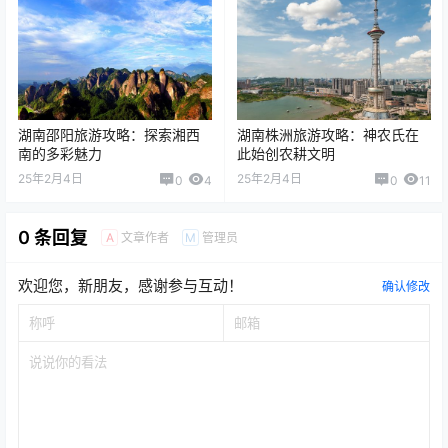
湖南邵阳旅游攻略：探索湘西
湖南株洲旅游攻略：神农氏在
南的多彩魅力
此始创农耕文明
25年2月4日
25年2月4日
0
4
0
11
0 条回复
文章作者
管理员
A
M
欢迎您，新朋友，感谢参与互动！
确认修改