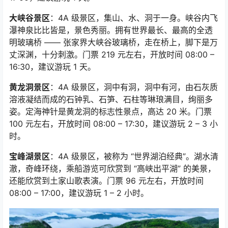
大峡谷景区
：
4A
级景区，集山、水、洞于一身。峡谷内飞
瀑神泉比比皆是，景色秀丽。拥有世界最长、最高的全透
明玻璃桥
——
张家界大峡谷玻璃桥，走在桥上，脚下是万
丈深渊，十分刺激。门票
219
元左右，开放时间
08:00 –
16:30
，建议游玩
1
天。
黄龙洞景区
：
4A
级景区，洞中有洞，洞中有河，由石灰质
溶液凝结而成的石钟乳、石笋、石柱等琳琅满目，绚丽多
姿。定海神针是黄龙洞的标志性景点，高达
20
米。门票
100
元左右，开放时间
08:00 – 17:30
，建议游玩
2 – 3
小
时。
宝峰湖景区
：
4A
级景区，被称为
“
世界湖泊经典
”
。湖水清
澈，奇峰环绕，乘船游览可欣赏到
“
高峡出平湖
”
的美景，
还能欣赏到土家山歌表演。门票
96
元左右，开放时间
08:00 – 17:00
，建议游玩
1 – 2
小时。