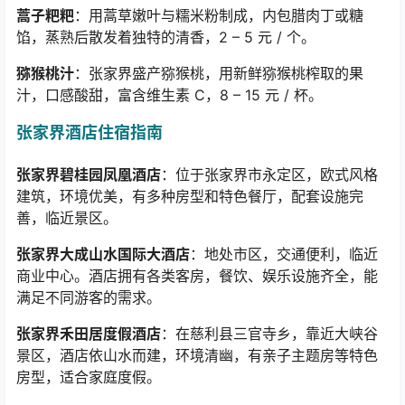
蒿子粑粑
：用蒿草嫩叶与糯米粉制成，内包腊肉丁或糖
馅，蒸熟后散发着独特的清香，
2 – 5
元
/
个。
猕猴桃汁
：张家界盛产猕猴桃，用新鲜猕猴桃榨取的果
汁，口感酸甜，富含维生素
C
，
8 – 15
元
/
杯。
张家界酒店住宿指南
张家界碧桂园凤凰酒店
：位于张家界市永定区，欧式风格
建筑，环境优美，有多种房型和特色餐厅，配套设施完
善，临近景区。
张家界大成山水国际大酒店
：地处市区，交通便利，临近
商业中心。酒店拥有各类客房，餐饮、娱乐设施齐全，能
满足不同游客的需求。
张家界禾田居度假酒店
：在慈利县三官寺乡，靠近大峡谷
景区，酒店依山水而建，环境清幽，有亲子主题房等特色
房型，适合家庭度假。