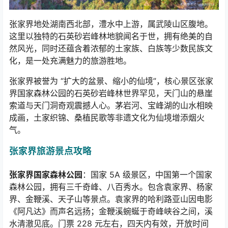
张家界地处湖南西北部，澧水中上游，属武陵山区腹地。
这里以独特的石英砂岩峰林地貌闻名于世，拥有绝美的自
然风光，同时还蕴含着浓郁的土家族、白族等少数民族文
化，是一处充满魅力的旅游胜地。
张家界被誉为 “扩大的盆景、缩小的仙境”，核心景区张家
界国家森林公园的石英砂岩峰林世界罕见，天门山的悬崖
索道与天门洞奇观震撼人心。茅岩河、宝峰湖的山水相映
成画，土家织锦、桑植民歌等非遗文化为仙境增添烟火
气。
张家界旅游景点攻略
张家界国家森林公园
：国家
5A
级景区，中国第一个国家
森林公园，拥有三千奇峰、八百秀水。包含袁家界、杨家
界、金鞭溪、天子山等景点。袁家界的哈利路亚山因电影
《阿凡达》而声名远扬；金鞭溪蜿蜒于奇峰峡谷之间，溪
水清澈见底。门票
228
元左右，四天内有效，开放时间