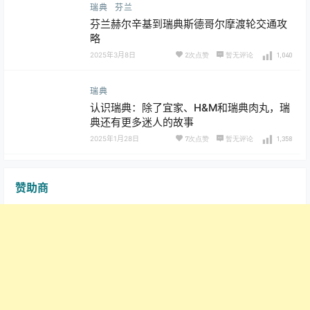
瑞典
芬兰
芬兰赫尔辛基到瑞典斯德哥尔摩渡轮交通攻
略
2025年3月8日
2次点赞
暂无评论
1,040
瑞典
认识瑞典：除了宜家、H&M和瑞典肉丸，瑞
典还有更多迷人的故事
2025年1月28日
7次点赞
暂无评论
1,358
赞助商