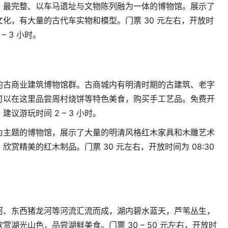
、最完整、以车马遗址与文物陈列融为一体的博物馆。展示了
文化，有大量的古代车实物和模型。门票
30
元左右，开放时
 – 3
小时。
的古商业建筑博物馆群。古商城内有明清时期的古建筑、老字
可以在这里品尝周村烧饼等特色美食，购买手工艺品。免费开
，建议游玩时间
2 – 3
小时。
为主题的博物馆，展示了大量的明清风格红木家具和木雕艺术
，欣赏精美的红木制品。门票
30
元左右，开放时间为
08:30
河、东西猪龙河等河流汇流而成，湖内碧水蓝天，芦苇丛生，
欣赏湖光山色，品尝湖鲜美食。门票
30 – 50
元左右，开放时