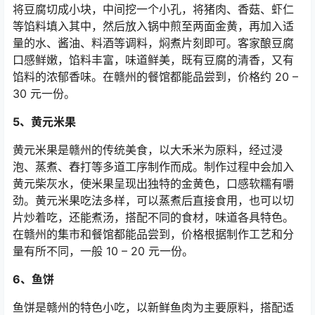
将豆腐切成小块，中间挖一个小孔，将猪肉、香菇、虾仁
等馅料填入其中，然后放入锅中煎至两面金黄，再加入适
量的水、酱油、料酒等调料，焖煮片刻即可。客家酿豆腐
口感鲜嫩，馅料丰富，味道鲜美，既有豆腐的清香，又有
馅料的浓郁香味。在赣州的餐馆都能品尝到，价格约
20 –
30
元一份。
5
、黄元米果
黄元米果是赣州的传统美食，以大禾米为原料，经过浸
泡、蒸煮、舂打等多道工序制作而成。制作过程中会加入
黄元柴灰水，使米果呈现出独特的金黄色，口感软糯有嚼
劲。黄元米果吃法多样，可以蒸煮后直接食用，也可以切
片炒着吃，还能煮汤，搭配不同的食材，味道各具特色。
在赣州的集市和餐馆都能品尝到，价格根据制作工艺和分
量有所不同，一般
10 – 20
元一份。
6
、鱼饼
鱼饼是赣州的特色小吃，以新鲜鱼肉为主要原料，搭配适