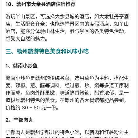
18
、赣州市大余县酒店住宿推荐
游玩丫山景区，可选择大余县城的酒店，如大余牡丹亭酒
店，生活配套齐全；也能选择景区内的度假酒店，如丫山
酒店，能充分体验山林生活，参与景区的各类特色活动，
感受大自然的魅力。
三、赣州旅游特色美食和风味小吃
1
、赣南小炒鱼
赣南小炒鱼是赣州的传统名菜，选用草鱼为主料，搭配生
姜、辣椒、葱、醋等调料，经过煎、炒、焖等多道工序制
作而成。鱼肉外酥里嫩，味道鲜香微辣，醋香浓郁，是一
道极具赣州特色的美食。在赣州的各大餐馆都能品尝到，
价格约
30 – 50
元一份。
2
、宁都肉丸
宁都肉丸是赣州宁都县的特色小吃，以猪肉和红薯粉为主