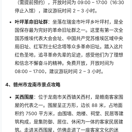
（需提前预约），开放时间为
09:00 – 17:00
（
16:30
停止入馆），建议游玩时间
2 – 3
小时。
叶坪革命旧址群
：坐落在瑞金市叶坪乡叶坪村，是全
国保存最为完好的革命旧址群之一。这里有第一次全
国苏维埃代表大会会址、中国共产党苏维埃区域中央
局旧址、红军烈士纪念塔等众多革命旧址。踏入这片
红色圣地，追寻革命先辈的足迹，感受他们为了理想
和信念不懈奋斗的精神。免费开放，开放时间为
08:00 – 17:00
，建议游玩时间
2 – 3
小时。
4
、赣州市龙南市景点攻略
关西围屋
：位于龙南市关西镇关西村，是赣南客家围
屋的代表之一。围屋呈正方形，边长
88
米，占地面
积约
7500
平方米，由围墙、炮楼、祠堂、民居等建
筑构成，是集防御、居住、休闲为一体的客家民居建
筑。走进关西围屋，仿佛走进了一座客家文化的迷