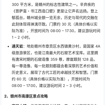
300
平方米，是赣州的标志性建筑之一。辛弃疾的
《菩萨蛮
・
书江西造口壁》更是让它声名远扬。登上
郁孤台，赣州城全貌一览无余，历史与现代的交融在
此刻体现得淋漓尽致。门票约
30
元（具体价格以实
际为准），开放时间为
08:00 – 17:30
，建议游玩时间
1 – 2
小时。
通天岩
：地处赣州市章贡区水西镇黄沙村，是国家
4A
级旅游景区，也是江南最大的石窟艺术宝库。这里拥
有唐宋时期的石窟造像
359
尊，摩崖题刻
128
品，
每一尊造像、每一处题刻都蕴含着深厚的艺术价值和
历史意义，展现了古代工匠的卓越技艺和智慧。门票
约
60
元（具体价格以实际为准），开放时间为
08:00 – 17:00
，建议游玩时间
2 – 3
小时。
2
、赣州市南康区景点攻略