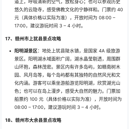
道上，呼吸清新的空气，放松身心；也可以参观历史
悠久的云隐寺，感受佛教文化的宁静祥和。门票约
40
元（具体价格以实际为准），开放时间为
08:00 –
17:00
，建议游玩时间
3 – 4
小时。
17
、赣州市上犹县景点攻略
阳明湖景区
：地处上犹县陡水镇，是国家
4A
级旅游
景区。阳明湖水域面积广阔，湖水晶莹剔透，周围群
山环抱，森林茂密。景区内有许多岛屿，如赣南树木
园、风月岛等，每个岛屿都有其独特的自然风光和文
化内涵。游客可以乘坐游船游览阳明湖，欣赏湖光山
色；也可以在岛上漫步，感受大自然的魅力。门票加
船票约
100
元（具体价格以实际为准），开放时间为
08:00 – 17:00
，建议游玩时间
3 – 4
小时。
18
、赣州市大余县景点攻略