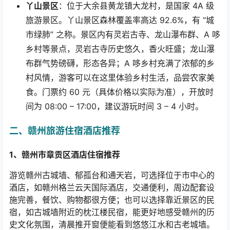
丫山景区
：位于大余县黄龙镇大龙村，是国家
4A
级
旅游景区。丫山景区森林覆盖率高达
92.6%
，有
“
城
市绿肺
”
之称。景区内有灵岩古寺、龙山瀑布群、
A
哆
乡村等景点，灵岩古寺历史悠久，香火旺盛；龙山瀑
布群气势磅礴，形态各异；
A
哆乡村充满了浓郁的乡
村风情，游客可以在这里体验乡村生活，品尝农家美
食。门票约
60
元（具体价格以实际为准），开放时
间为
08:00 – 17:00
，建议游玩时间
3 – 4
小时。
二、赣州旅游住宿酒店推荐
1
、赣州市章贡区酒店住宿推荐
游览赣州古城墙、郁孤台和通天岩，可选择位于市中心的
酒店，如赣州格兰云天国际酒店，交通便利，周边配套设
施完善，餐饮、购物都很方便；也可以选择靠近景区的民
宿，如古城墙附近的枕江楼民宿，能更好地感受赣州的历
史文化氛围，清晨推开窗便能看到悠悠江水和古老城墙。