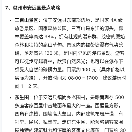
7
、赣州市安远县景点攻略
三百山景区
：位于安远县东南部边境，是国家
4A
级
旅游景区、国家森林公园。三百山是东江的源头，森
林覆盖率高达
98%
，拥有壮观的瀑布群、茂密的原始
森林和独特的高山草甸。景区内的福鳌塘瀑布气势磅
礴，落差高达
120
米，是国内罕见的瀑布景观。游客
可以徒步穿越森林，欣赏自然风光；也可以在瀑布下
感受大自然的磅礴力量。门票约
100
元（具体价格以
实际为准），开放时间为
08:00 – 17:00
，建议游玩时
间
1 – 2
天。
东生围
：位于安远县镇岗乡老围村，是赣南现存
500
多座客家围屋中占地面积最大的一座。围屋呈方形，
四角有炮楼，围墙高大坚固，内部建筑布局严谨，有
祠堂、民居、私塾等。走进东生围，能领略到客家围
屋独特的建筑魅力和深厚的客家文化底蕴。门票约
30