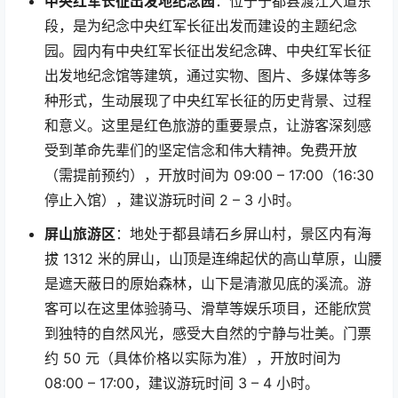
中央红军长征出发地纪念园
：位于于都县渡江大道东
段，是为纪念中央红军长征出发而建设的主题纪念
园。园内有中央红军长征出发纪念碑、中央红军长征
出发地纪念馆等建筑，通过实物、图片、多媒体等多
种形式，生动展现了中央红军长征的历史背景、过程
和意义。这里是红色旅游的重要景点，让游客深刻感
受到革命先辈们的坚定信念和伟大精神。免费开放
（需提前预约），开放时间为
09:00 – 17:00
（
16:30
停止入馆），建议游玩时间
2 – 3
小时。
屏山旅游区
：地处于都县靖石乡屏山村，景区内有海
拔
1312
米的屏山，山顶是连绵起伏的高山草原，山腰
是遮天蔽日的原始森林，山下是清澈见底的溪流。游
客可以在这里体验骑马、滑草等娱乐项目，还能欣赏
到独特的自然风光，感受大自然的宁静与壮美。门票
约
50
元（具体价格以实际为准），开放时间为
08:00 – 17:00
，建议游玩时间
3 – 4
小时。