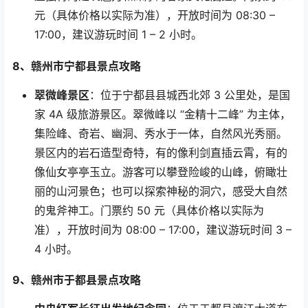
元（具体价格以实际为准），开放时间为
08:30 –
17:00
，建议游玩时间
1 – 2
小时。
8
、赣州市宁都县景点攻略
翠微峰景区
：位于宁都县县城西北郊
3
公里处，是国
家
4A
级旅游景区。翠微峰以
“
金精十二峰
”
为主体，
集险峰、奇岩、幽洞、秀水于一体，自然风光秀丽。
景区内的岩石造型奇特，有的像利剑直插云霄，有的
像仙女亭亭玉立。游客可以攀登险峻的山峰，俯瞰壮
丽的山河景色；也可以探索神秘的洞穴，感受大自然
的鬼斧神工。门票约
50
元（具体价格以实际为
准），开放时间为
08:00 – 17:00
，建议游玩时间
3 –
4
小时。
9
、赣州市于都县景点攻略