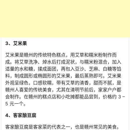
3
、艾米果
艾米果是赣州的传统特色糕点，用艾草和糯米粉制作而
成。将艾草洗净、焯水后打成泥状，与糯米粉混合，加入
适量的水和糖，揉成面团，再包入豆沙、芝麻、白糖等馅
料，制成圆形或椭圆形的艾米果，最后蒸熟即可。艾米果
外观呈绿色，口感软糯，带有艾草的清香，甜而不腻，是
赣州人喜爱的传统美食，尤其在清明节前后，家家户户都
会制作。在赣州的糕点店和小吃摊都能品尝到，价格约
3 –
5
元一个。
4
、客家酿豆腐
客家酿豆腐是客家菜的代表之一，也是赣州常见的美食。