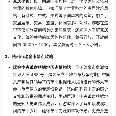
家居小镇
：位于南康区龙岭镇，是一个以家居文化为
主题的特色小镇。小镇汇聚了世界各地的家居建筑风
格，有欧式、中式、美式等不同风格的建筑，融合了
家居展示、交易、旅游、休闲等多种功能。游客在这
里不仅能欣赏到精美的家居建筑，还能深入了解家居
文化，体验独特的家居购物乐趣。免费开放，开放时
间为
09:00 – 17:00
，建议游玩时间
2 – 3
小时。
3
、赣州市瑞金市景点攻略
瑞金中央革命根据地历史博物馆
：位于瑞金市象湖镇
红都大道
468
号，是为纪念土地革命战争时期，中国
共产党及其领导下的革命根据地人民所进行的伟大革
命斗争而建立的专题博物馆。馆内陈列着丰富的历史
文物和珍贵的图片资料，生动再现了中央革命根据地
的光辉历史与伟大成就，让游客深入了解那段波澜壮
阔的革命岁月，缅怀革命先烈的丰功伟绩。免费开放