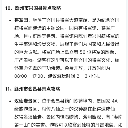
10
、赣州市兴国县景点攻略
将军园
：坐落于兴国县将军大道南端，是为纪念兴国
籍将军而建造的主题公园。园内有将军馆、将军广
场、巨型群雕等建筑，将军馆内陈列着兴国籍将军的
生平事迹和珍贵文物，展现了他们为国家和人民做出
的巨大贡献。将军广场上矗立着
56
位将军的雕像，
庄严肃穆。游客在这里可以了解兴国的将军文化，缅
怀革命先辈的丰功伟绩。免费开放，开放时间为
08:00 – 17:00
，建议游玩时间
2 – 3
小时。
11
、赣州市会昌县景点攻略
汉仙岩景区
：位于会昌县筠门岭镇境内，是国家
4A
级旅游景区，相传八仙之一的汉钟离在此得道成仙，
故得名汉仙岩。景区内怪石嶙峋，溶洞幽深，有
“
虔南
第一山
”
的美誉。游客可以欣赏到独特的丹霞地貌，如