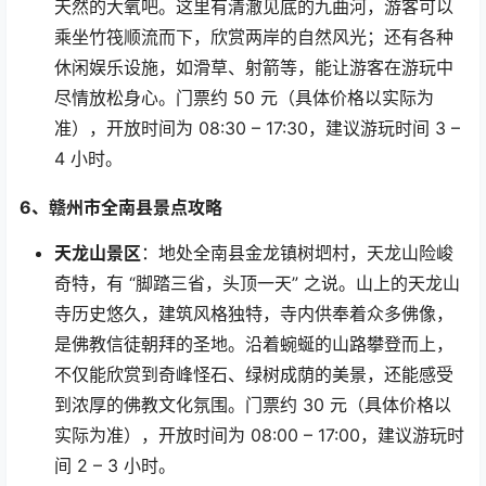
天然的大氧吧。这里有清澈见底的九曲河，游客可以
乘坐竹筏顺流而下，欣赏两岸的自然风光；还有各种
休闲娱乐设施，如滑草、射箭等，能让游客在游玩中
尽情放松身心。门票约
50
元（具体价格以实际为
准），开放时间为
08:30 – 17:30
，建议游玩时间
3 –
4
小时。
6
、赣州市全南县景点攻略
天龙山景区
：地处全南县金龙镇树垇村，天龙山险峻
奇特，有
“
脚踏三省，头顶一天
”
之说。山上的天龙山
寺历史悠久，建筑风格独特，寺内供奉着众多佛像，
是佛教信徒朝拜的圣地。沿着蜿蜒的山路攀登而上，
不仅能欣赏到奇峰怪石、绿树成荫的美景，还能感受
到浓厚的佛教文化氛围。门票约
30
元（具体价格以
实际为准），开放时间为
08:00 – 17:00
，建议游玩时
间
2 – 3
小时。