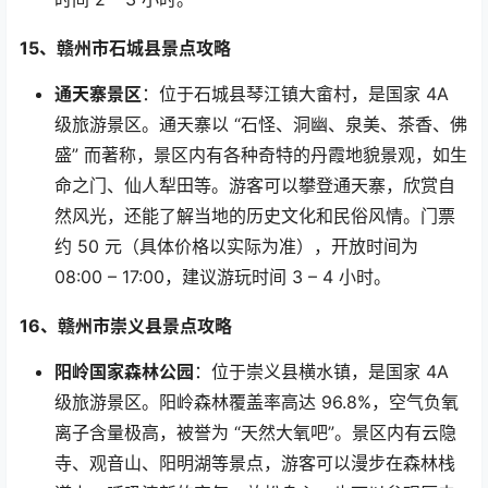
15
、赣州市石城县景点攻略
通天寨景区
：位于石城县琴江镇大畲村，是国家
4A
级旅游景区。通天寨以
“
石怪、洞幽、泉美、茶香、佛
盛
”
而著称，景区内有各种奇特的丹霞地貌景观，如生
命之门、仙人犁田等。游客可以攀登通天寨，欣赏自
然风光，还能了解当地的历史文化和民俗风情。门票
约
50
元（具体价格以实际为准），开放时间为
08:00 – 17:00
，建议游玩时间
3 – 4
小时。
16
、赣州市崇义县景点攻略
阳岭国家森林公园
：位于崇义县横水镇，是国家
4A
级旅游景区。阳岭森林覆盖率高达
96.8%
，空气负氧
离子含量极高，被誉为
“
天然大氧吧
”
。景区内有云隐
寺、观音山、阳明湖等景点，游客可以漫步在森林栈