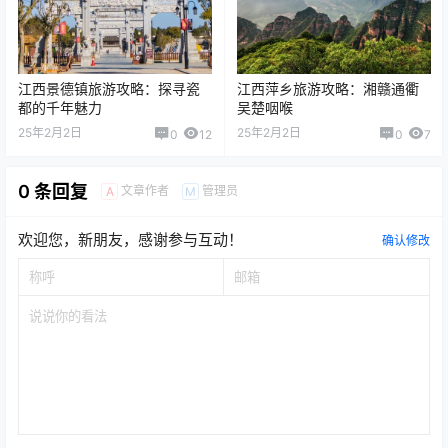
江西景德镇旅游攻略：探寻瓷
江西萍乡旅游攻略：湘赣通衢
都的千年魅力
吴楚咽喉
25年2月2日
25年2月2日
0
12
0
7
0 条回复
文章作者
管理员
A
M
欢迎您，新朋友，感谢参与互动！
确认修改