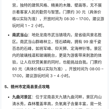
宫，独特的建筑风格、精美的木雕、壁画等，无不展
示着客家人民的勤劳与智慧。门票约
30
元（具体价
格以实际为准），开放时间为
08:30 – 17:00
，建议游
玩时间
1 – 2
小时。
南武当山
：地处龙南市武当镇境内，是省级风景名胜
区。南武当山群峰林立，怪石嶙峋，拥有
99
座千姿
百态的石峰，如将军峰、仰天狮、定海神针等。景区
内的玻璃栈道和玻璃眺台，更是为游客带来刺激的体
验，让人在欣赏美景的同时，也能挑战自我。门票约
80
元（具体价格以实际为准），开放时间为
08:00 –
17:00
，建议游玩时间
3 – 4
小时。
5
、赣州市定南县景点攻略
九曲河景区
：位于定南县天九镇九曲河畔，景区内山
清水秀，森林覆盖率高，负氧离子含量丰富，是一处