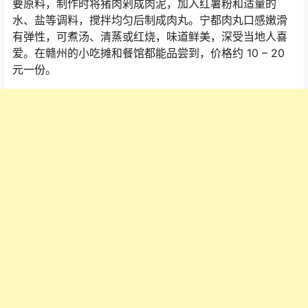
要原料，制作时将猪肉剁成肉泥，加入红薯粉和适量的
水、盐等调料，搅拌均匀后制成肉丸。宁都肉丸口感嫩滑
有弹性，可煮汤、清蒸或红烧，味道鲜美，深受当地人喜
爱。在赣州的小吃摊和餐馆都能品尝到，价格约
10 – 20
元一份。