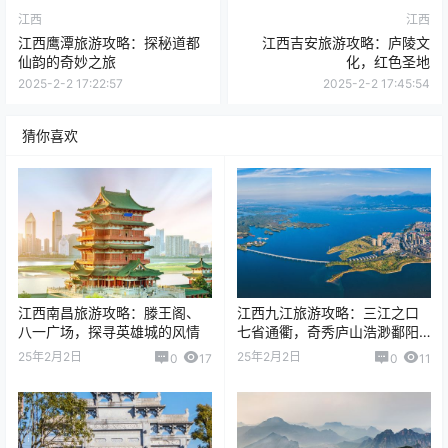
江西
江西
江西鹰潭旅游攻略：探秘道都
江西吉安旅游攻略：庐陵文
仙韵的奇妙之旅
化，红色圣地
2025-2-2 17:22:57
2025-2-2 17:45:54
猜你喜欢
江西南昌旅游攻略：滕王阁、
江西九江旅游攻略：三江之口
八一广场，探寻英雄城的风情
七省通衢，奇秀庐山浩渺鄱阳
湖
25年2月2日
25年2月2日
0
17
0
11