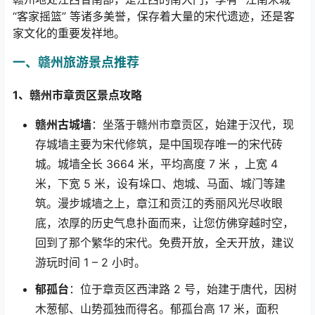
“
客家摇篮
”
等诸多美誉，保存着大量的宋代遗迹，还是客
家文化的重要发祥地。
一、赣州旅游景点推荐
1
、赣州市章贡区景点攻略
赣州古城墙
：坐落于赣州市章贡区，始建于汉代，现
存城墙主要为宋代修筑，是中国现存唯一的宋代砖
城。城墙全长
3664
米，平均高度
7
米 ，上宽
4
米，下宽
5
米，设有垛口、炮城、马面、城门等建
筑。漫步城墙之上，章江和贡江的秀丽风光尽收眼
底，浓厚的历史气息扑面而来，让您仿佛穿越时空，
回到了那个繁华的宋代。免费开放，全天开放，建议
游玩时间
1 – 2
小时。
郁孤台
：位于章贡区西津路
2
号，始建于唐代，因树
木葱郁、山势孤独而得名。郁孤台高
17
米，面积