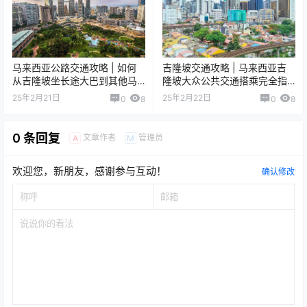
马来西亚公路交通攻略 | 如何
吉隆坡交通攻略 | 马来西亚吉
从吉隆坡坐长途大巴到其他马
隆坡大众公共交通搭乘完全指
来西亚城市
南
25年2月21日
25年2月22日
0
8
0
8
0 条回复
文章作者
管理员
A
M
欢迎您，新朋友，感谢参与互动！
确认修改