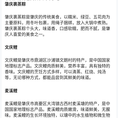
肇庆裹蒸粽
肇庆裹蒸粽是肇庆的传统美食，以糯米、绿豆、五花肉为
主要原料，用冬叶包裹，用绳子捆绑，放入大锅中煮熟。
肇庆裹蒸粽个头大，味道香，口感软糯，肥而不腻，是肇
庆人喜爱的美食之一。
文庆鲤
文庆鲤是肇庆市鼎湖区沙浦镇文朗村的特产，是中国国家
地理标志产品。文庆鲤肉质鲜美，营养丰富，具有独特的
香味。文庆鲤的烹饪方式多样，可以清蒸、红烧、炖汤
等，无论哪种方式，都能品尝到其鲜美的味道。
麦溪鲤
麦溪鲤是肇庆市高要区大湾镇古西村麦溪塘的特产，是中
国国家地理标志产品。麦溪鲤肉质嫩滑，味道鲜美，无腥
味。麦溪鲤的生长环境独特，以塘中的水生植物和微生物