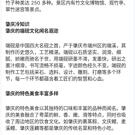
竹子种类达
250
多种。景区内有竹文化博物馆、观竹亭、
翠竹迷宫等景点。
肇庆冷知识
肇庆的端砚文化闻名遐迩
端砚是中国四大名砚之首，产于肇庆市端州区的端溪，其
制作历史悠久，工艺精湛。端砚以石质坚实、润滑、细
腻、娇嫩而驰名于世，用端砚研墨不滞，发墨快，研出之
墨汁细滑，书写流畅不损毫，字迹颜色经久不变。端砚的
制作工艺包括采石、选料、设计、雕刻、打磨等多个环
节，每一个环节都蕴含着工匠们的智慧和心血。
肇庆的特色美食丰富多样
肇庆的特色美食以其独特的口味和丰富的品种而闻名。肇
庆的美食融合了粤菜的鲜、香、嫩、滑等特点，同时也吸
收了周边地区的饮食文化。如肇庆的裹蒸粽、文庆鲤、麦
溪鲤、肇庆莲藕等都是肇庆的传统名菜和特色小吃。