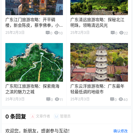
广东江门旅游攻略：开平碉
广东清远旅游攻略：探秘北江
楼，新会陈皮，蔡李佛拳，小
明珠，领略清远风光
鸟天堂
25年2月3日
25年2月3日
0
10
0
22
广东阳江旅游攻略：探索南海
广东云浮旅游攻略：广东最年
之滨的魅力之城
轻最低调的地级市
25年2月3日
25年2月3日
0
11
0
40
0 条回复
文章作者
管理员
A
M
欢迎您，新朋友，感谢参与互动！
确认修改