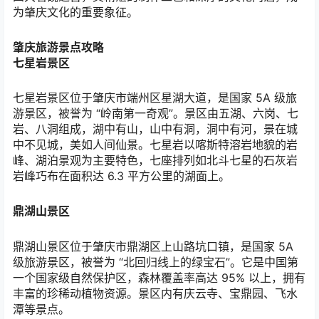
为肇庆文化的重要象征。
肇庆旅游景点攻略
七星岩景区
七星岩景区位于肇庆市端州区星湖大道，是国家
5A
级旅
游景区，被誉为
“
岭南第一奇观
”
。景区由五湖、六岗、七
岩、八洞组成，湖中有山，山中有洞，洞中有河，景在城
中不见城，美如人间仙景。七星岩以喀斯特溶岩地貌的岩
峰、湖泊景观为主要特色，七座排列如北斗七星的石灰岩
岩峰巧布在面积达
6.3
平方公里的湖面上。
鼎湖山景区
鼎湖山景区位于肇庆市鼎湖区上山路坑口镇，是国家
5A
级旅游景区，被誉为
“
北回归线上的绿宝石
”
。它是中国第
一个国家级自然保护区，森林覆盖率高达
95%
以上，拥有
丰富的珍稀动植物资源。景区内有庆云寺、宝鼎园、飞水
潭等景点。