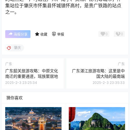
集站位于肇庆市怀集县怀城镇怀高村，是贵广铁路的站点
之一。
0
0
海报分享
收藏
举报
肇庆
广东
广东
广东韶关旅游攻略：中原文化
广东湛江旅游攻略：这里是中
南迁的重要通道，瑶族聚居地
国大陆的最南端
2025-2-3 23:25:34
2025-2-3 23:35:33
猜你喜欢