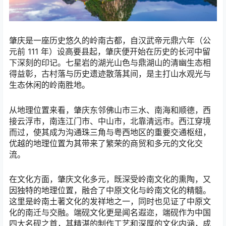
肇庆是一座历史悠久的岭南古都，自汉武帝元鼎六年（公
元前
111
年）设高要县起，肇庆便开始在历史的长河中留
下深刻的印记。七星岩的湖光山色与鼎湖山的清幽生态相
得益彰，古村落与历史遗迹散落其间，是主打山水观光与
生态休闲的岭南胜地。
从地理位置来看，肇庆东邻佛山市三水、南海和顺德，西
接云浮市，南连江门市、中山市，北靠清远市。西江穿境
而过，使其成为沟通珠三角与粤西地区的重要交通枢纽，
优越的地理位置为其带来了繁荣的商贸和多元的文化交
流。
在文化方面，肇庆文化多元，既深受岭南文化的熏陶，又
因独特的地理位置，融合了中原文化与岭南文化的精髓。
这里是岭南土著文化的发祥地之一，同时也见证了中原文
化的南迁与交融。端砚文化更是闻名遐迩，端砚作为中国
四大名砚之首，其精湛的制作工艺和深厚的文化内涵，成