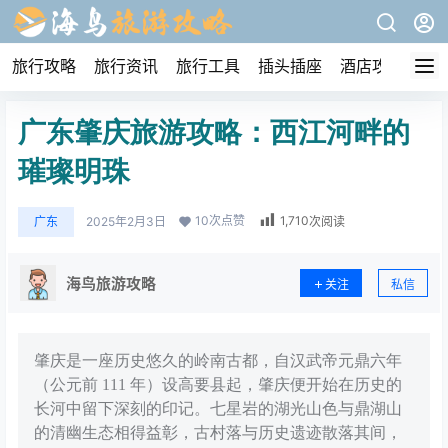
旅行攻略
旅行资讯
旅行工具
插头插座
酒店攻略
广东肇庆旅游攻略：西江河畔的
璀璨明珠
10
次点赞
1,710
广东
2025年2月3日
次阅读
海鸟旅游攻略
关注
私信
肇庆是一座历史悠久的岭南古都，自汉武帝元鼎六年
（公元前 111 年）设高要县起，肇庆便开始在历史的
长河中留下深刻的印记。七星岩的湖光山色与鼎湖山
的清幽生态相得益彰，古村落与历史遗迹散落其间，