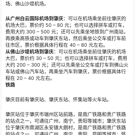
场、佛山沙堤机场。
从广州白云国际机场到肇庆
：可以在机场乘坐前往肇庆的
机场大巴，票价约
50 – 80
元；也可以选择拼车或打车，
费用大约
300 – 500
元；还可以先乘坐地铁到广州南站，
再换乘高铁或动车到肇庆东站，然后乘坐公交车或打车前
往市区，票价根据具体行程在
40 – 80
元左右。
从佛山沙堤机场到肇庆
：可以在机场乘坐前往肇庆的机场
大巴，票价约
30 – 50
元；也可以选择拼车或打车，费用
大约
200 – 300
元；还可以先乘坐公交车或打车到佛山火
车站或佛山汽车站，再乘坐汽车到肇庆，票价根据具体行
程在
20 – 40
元左右。
铁路
肇庆目前有肇庆站、肇庆东站、怀集站等火车站。
肇庆站位于肇庆市端州区站前路，是南广铁路和贵广铁路
的站点之一，可通往广州、南宁、贵阳等城市；肇庆东站
位于肇庆市鼎湖区永安镇大朗村，是南广铁路和贵广铁路
的站点之一，可通往广州、南宁、贵阳、昆明等城市；怀